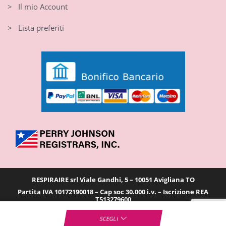
> Il mio Account
> Lista preferiti
RESPIRAIRE srl Viale Gandhi, 5 – 10051 Avigliana TO
Partita IVA 10172190018 – Cap soc 30.000 i.v. – Iscrizione REA
T513279600
SCEGLI
INVENIA