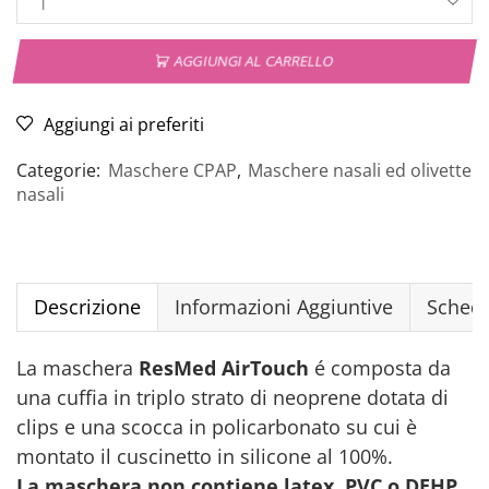
AGGIUNGI AL CARRELLO
Aggiungi ai preferiti
Categorie:
Maschere CPAP
,
Maschere nasali ed olivette
nasali
Descrizione
Informazioni Aggiuntive
Schede
La maschera
ResMed AirTouch
é composta da
una cuffia in triplo strato di neoprene dotata di
clips e una scocca in policarbonato su cui è
montato il cuscinetto in silicone al 100%.
La maschera non contiene latex, PVC o DEHP