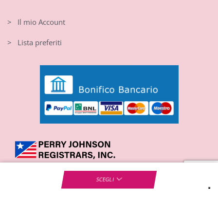
> Il mio Account
> Lista preferiti
SCEGLI
RESPIRAIRE srl Viale Gandhi, 5 – 10051 Avigliana TO
Partita IVA 10172190018 – Cap soc 30.000 i.v. – Iscrizione REA
T513279600