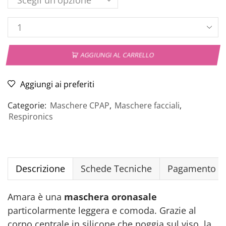
AGGIUNGI AL CARRELLO
Aggiungi ai preferiti
Categorie:
Maschere CPAP
,
Maschere facciali
,
Respironics
Descrizione
Schede Tecniche
Pagamento Si
Amara è una
maschera oronasale
particolarmente leggera e comoda. Grazie al
corpo centrale in silicone che poggia sul viso, la