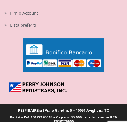
> Il mio Account
> Lista preferiti
RESPIRAIRE srl Viale Gandhi, 5 – 10051 Avigliana TO
Partita IVA 10172190018 – Cap soc 30.000 i.v. – Iscrizione REA
T513279600