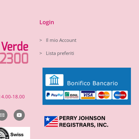
Login
> Il mio Account
> Lista preferiti
14.00-18.00