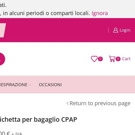
ti.
, in alcuni periodi o comparti locali.
Ignora
Login
Cart
0
0
RESPIRAZIONE
OCCASIONI
Return to previous page
ichetta per bagaglio CPAP
,00
€
+ IVA