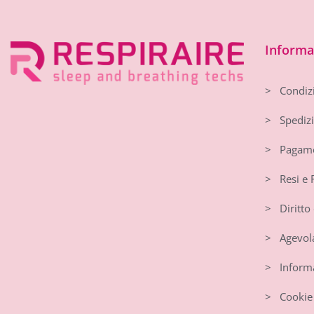
Informaz
> Condizi
> Spedizi
> Pagame
> Resi e 
> Diritto 
> Agevola
> Informat
> Cookie 