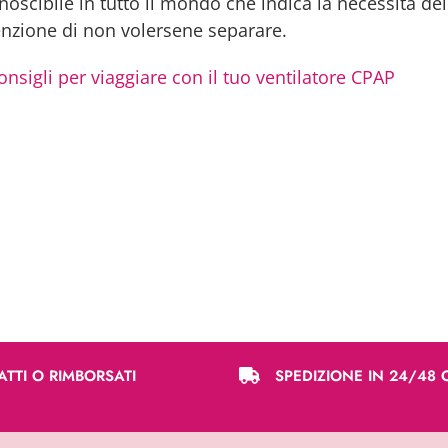
onoscibile in tutto il mondo che indica la necessità d
enzione di non volersene separare.
 consigli per viaggiare con il tuo ventilatore CPAP
ATTI O RIMBORSATI
SPEDIZIONE IN 24/48 