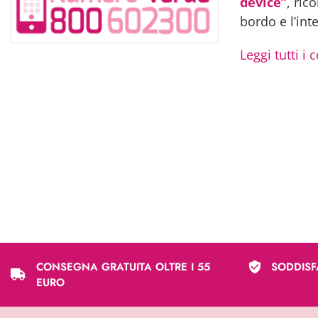
device”
, ric
bordo e l’int
Leggi tutti i
CONSEGNA GRATUITA OLTRE I 55
SODDISF
EURO