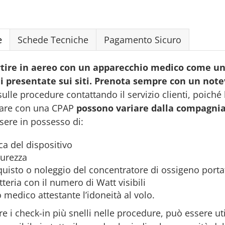
e
Schede Tecniche
Pagamento Sicuro
rtire in aereo con un apparecchio medico come un 
 presentate sui siti. Prenota sempre con un notev
sulle procedure contattando il servizio clienti, poich
lare con una CPAP
possono variare dalla compagnia
sere in possesso di:
a del dispositivo
curezza
quisto o noleggio del concentratore di ossigeno portat
tteria con il numero di Watt visibili
o medico attestante l’idoneità al volo.
re i check-in più snelli nelle procedure, può essere util