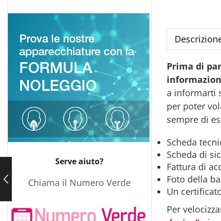
Descrizion
Prima di pa
informazioni
a informarti 
per poter vo
sempre di es
Scheda tecnic
Scheda di si
Serve aiuto?
Fattura di ac
Foto della ba
Chiama il Numero Verde
Un certificat
Per velocizza