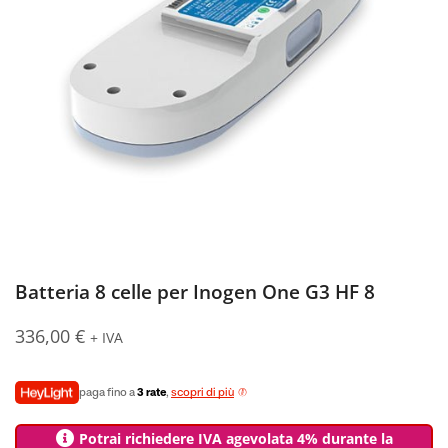
Batteria 8 celle per Inogen One G3 HF 8
336,00
€
+ IVA
paga fino a
3 rate
,
scopri di più
Potrai richiedere IVA agevolata 4% durante la