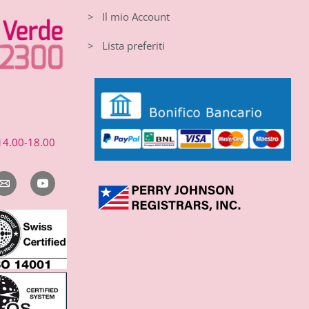
> Il mio Account
> Lista preferiti
14.00-18.00