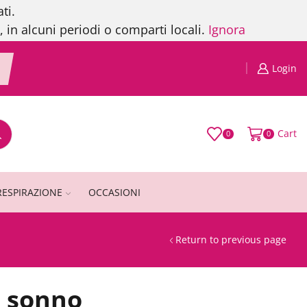
ti.
, in alcuni periodi o comparti locali.
Ignora
Login
Cart
0
0
RESPIRAZIONE
OCCASIONI
Return to previous page
l sonno