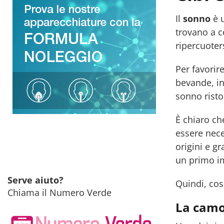
Il
sonno
è 
trovano a c
ripercuoter
Per favorir
bevande, in
sonno risto
È chiaro ch
essere nece
origini e gr
un primo im
Serve aiuto?
Quindi, cos
Chiama il Numero Verde
La camo