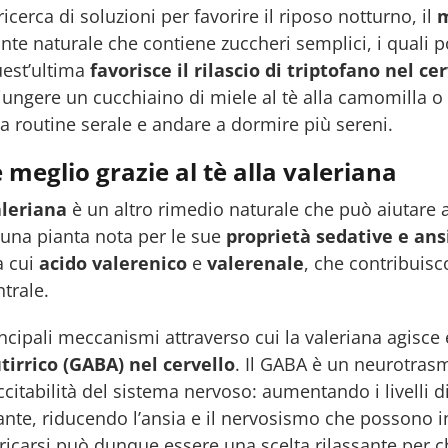
 ricerca di soluzioni per favorire il riposo notturno, il
m
ante naturale che contiene zuccheri semplici, i quali
uest’ultima
favorisce il rilascio di triptofano nel ce
ungere un cucchiaino di miele al tè alla camomilla o
la routine serale e andare a dormire più sereni.
meglio grazie al tè alla valeriana
aleriana
è un altro rimedio naturale che può aiutare 
 una pianta nota per le sue
proprietà sedative e ans
ra cui
acido valerenico
e
valerenale
, che contribuisc
trale.
ncipali meccanismi attraverso cui la valeriana agisce è
rrico (GABA) nel cervello
. Il GABA è un neurotrasm
eccitabilità del sistema nervoso: aumentando i livelli 
zante, riducendo l’ansia e il nervosismo che possono in
ricarsi può dunque essere una scelta rilassante per c