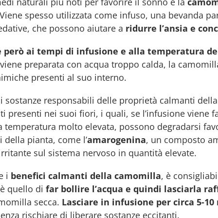
edi naturali più noti per favorire il sonno è la
camom
 Viene spesso utilizzata come infuso, una bevanda pa
edative, che possono aiutare a
ridurre l’ansia e conc
 però ai tempi di infusione e alla temperatura de
viene preparata con acqua troppo calda, la camomill
imiche presenti al suo interno.
i sostanze responsabili delle proprietà calmanti della 
i presenti nei suoi fiori, i quali, se l’infusione viene
 temperatura molto elevata, possono degradarsi favo
della pianta, come l’
amarogenina
, un composto a
irritante sul sistema nervoso in quantità elevate.
e i
benefici calmanti della camomilla
, è consigliab
 è quello di
far bollire l’acqua e quindi lasciarla 
amomilla secca.
Lasciare in infusione per circa 5-10
enza rischiare di liberare sostanze eccitanti.