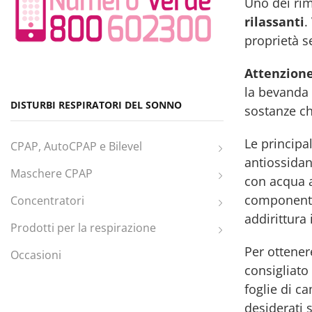
Uno dei rim
rilassanti
.
proprietà s
Attenzione
la bevanda 
DISTURBI RESPIRATORI DEL SONNO
sostanze ch
Le principal
CPAP, AutoCPAP e Bilevel
antiossidant
Maschere CPAP
con acqua a
componenti 
Concentratori
addirittura 
Prodotti per la respirazione
Per ottener
Occasioni
consigliato
foglie di c
desiderati s