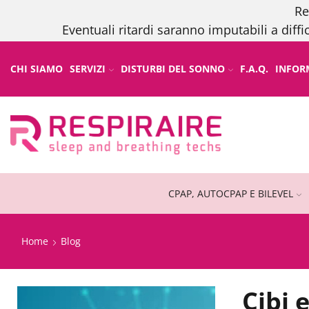
Re
Eventuali ritardi saranno imputabili a diffi
CHI SIAMO
SERVIZI
DISTURBI DEL SONNO
F.A.Q.
INFOR
CPAP, AUTOCPAP E BILEVEL
Home
Blog
Cibi 