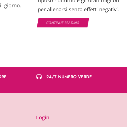
riposo notturno e gli orari migliori
l giorno.
per allenarsi senza effetti negativi.
CONTINUE READING
ORE
24/7 NUMERO VERDE
Login