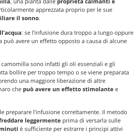
illa
, una pianta dalle
proprietà calmanti e
rticolarmente apprezzata proprio per le sue
iliare il sonno
.
ll’acqua
: se l’infusione dura troppo a lungo oppure
a può avere un effetto opposto a causa di alcune
camomilla sono infatti gli oli essenziali e gli
 fatta bollire per troppo tempo o se viene preparata
rendo una maggiore liberazione di altre
maro che
può avere un effetto stimolante
e
ile preparare l’infusione correttamente. Il metodo
raffreddare leggermente
prima di versarla sulle
 minuti
è sufficiente per estrarre i principi attivi