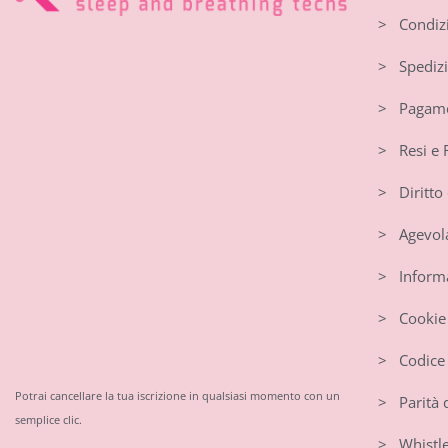
> Condizi
> Spedizi
> Pagame
> Resi e 
> Diritto 
> Agevola
> Informat
> Cookie 
> Codice 
Potrai cancellare la tua iscrizione in qualsiasi momento con un
> Parità 
semplice clic.
> Whistl