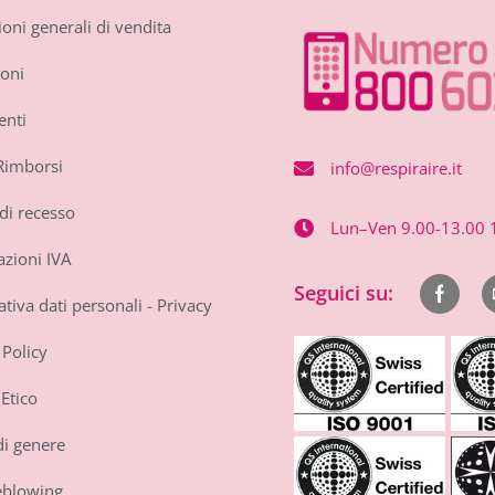
oni generali di vendita
oni
nti
Rimborsi
info@respiraire.it
di recesso
Lun–Ven 9.00-13.00 
zioni IVA
Seguici su:
iva dati personali - Privacy
Policy
Etico
di genere
eblowing