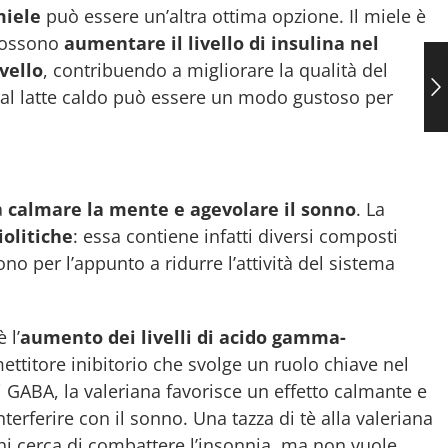
iele
può essere un’altra ottima opzione. Il miele è
 possono
aumentare il livello di insulina nel
rvello
, contribuendo a migliorare la qualità del
 al latte caldo può essere un modo gustoso per
a
calmare la mente e agevolare il sonno
. La
iolitiche
: essa contiene infatti diversi composti
ono per l’appunto a ridurre l’attività del sistema
 l’
aumento dei livelli di acido gamma-
ettitore inibitorio che svolge un ruolo chiave nel
di GABA, la valeriana favorisce un effetto calmante e
terferire con il sonno. Una tazza di tè alla valeriana
hi cerca di combattere l’insonnia, ma non vuole