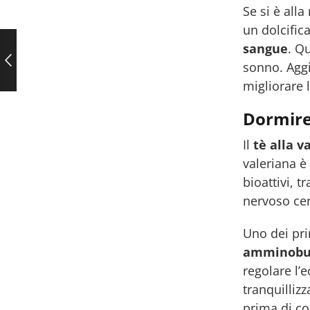
Se si è alla
un dolcific
sangue
. Q
sonno. Aggi
migliorare 
Dormire 
Il
tè alla v
valeriana è
bioattivi, t
nervoso cen
Uno dei pri
amminobuti
regolare l’
tranquilliz
prima di co