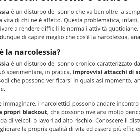
ssia
è un disturbo del sonno che va ben oltre la sempl
la vita di chi ne è affetto. Questa problematica, infat
vare a rendere difficili le normali attività quotidiane,
unque di capire meglio che cos’è la narcolessia, anali
è la narcolessia?
ssia
è un disturbo del sonno cronico caratterizzato d
uò sperimentare, in pratica,
improvvisi attacchi di 
sodi che possono verificarsi in qualsiasi momento, an
ne.
e immaginare, i narcolettici possono andare incontro a
e propri blackout
, che possono rivelarsi molto perico
a di veicoli o lavori ad alto rischio. Conoscere il dis
iorare la propria qualità di vita ed essere più efficie