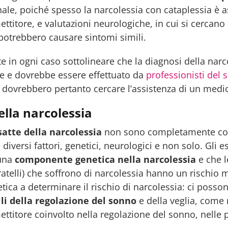
ale, poiché spesso la narcolessia con cataplessia è ass
ttitore, e valutazioni neurologiche, in cui si cercano
otrebbero causare sintomi simili.
e in ogni caso sottolineare che la diagnosi della na
te e dovrebbe essere effettuato da
professionisti del 
 dovrebbero pertanto cercare l’assistenza di un medic
lla narcolessia
atte della narcolessia
non sono completamente com
diversi fattori, genetici, neurologici e non solo. Gli e
 una
componente genetica nella narcolessia
e che 
fratelli) che soffrono di narcolessia hanno un rischio 
etica a determinare il rischio di narcolessia: ci posson
li della regolazione del sonno
e della veglia, come 
ttitore coinvolto nella regolazione del sonno, nelle 