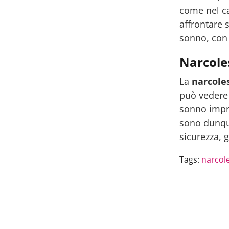
come nel c
affrontare 
sonno, con 
Narcoles
La
narcole
può vedere s
sonno impro
sono dunqu
sicurezza, 
Tags:
narcol