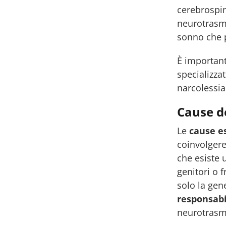
cerebrospin
neurotrasme
sonno che p
È important
specializza
narcolessia
Cause de
Le
cause es
coinvolgere 
che esiste
genitori o 
solo la gen
responsabi
neurotrasme