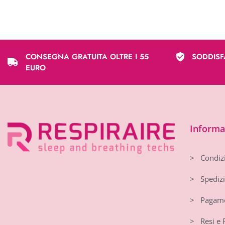
CONSEGNA GRATUITA OLTRE I 55
SODDISF
EURO
Informaz
> Condizi
> Spedizi
> Pagame
> Resi e 