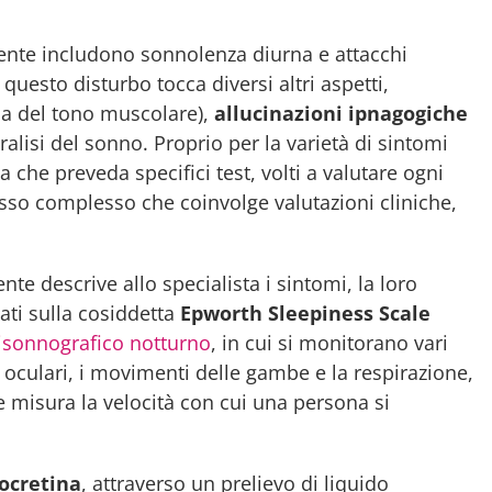
ente includono sonnolenza diurna e attacchi
 questo disturbo tocca diversi altri aspetti,
sa del tono muscolare),
allucinazioni ipnagogiche
alisi del sonno. Proprio per la varietà di sintomi
che preveda specifici test, volti a valutare ogni
esso complesso che coinvolge valutazioni cliniche,
ente descrive allo specialista i sintomi, la loro
tati sulla cosiddetta
Epworth Sleepiness Scale
lisonnografico notturno
, in cui si monitorano vari
 oculari, i movimenti delle gambe e la respirazione,
e misura la velocità con cui una persona si
ipocretina
, attraverso un prelievo di liquido