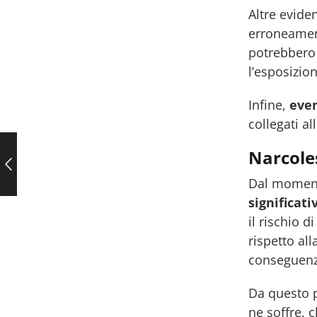
Altre evid
erroneament
potrebbero 
l’esposizio
Infine,
even
collegati al
Narcole
Dal momento
significati
il rischio 
rispetto al
conseguenz
Da questo p
ne soffre,