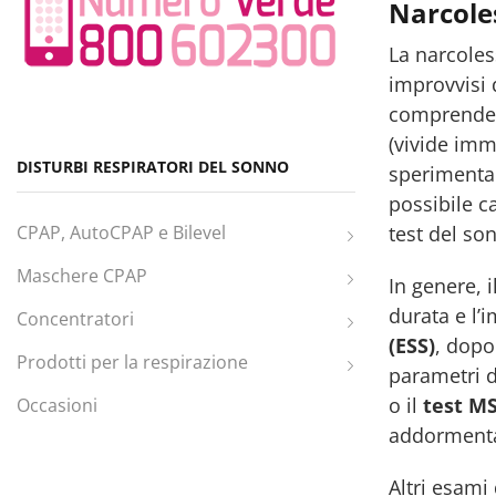
Narcoles
La narcoles
improvvisi d
comprende
(vivide imm
DISTURBI RESPIRATORI DEL SONNO
sperimentab
possibile c
test del son
CPAP, AutoCPAP e Bilevel
Maschere CPAP
In genere, i
durata e l’
Concentratori
(ESS)
, dopo
Prodotti per la respirazione
parametri d
o il
test MS
Occasioni
addormenta 
Altri esami