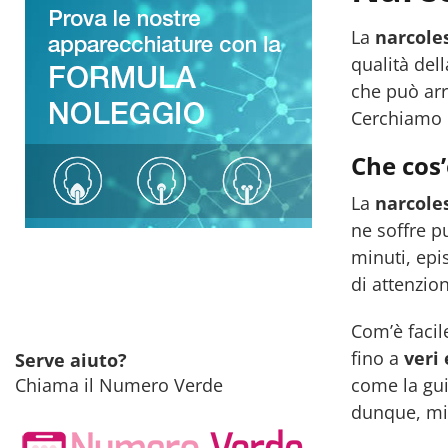
La
narcole
qualità del
che può arri
Cerchiamo d
Che cos’
La
narcole
ne soffre p
minuti, epi
di attenzio
Com’è facil
fino a
veri 
Serve aiuto?
come la guid
Chiama il Numero Verde
dunque, migl