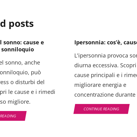
d posts
l sonno: cause e
Ipersonnia: cos’è, cau
 sonniloquio
L'ipersonnia provoca s
nel sonno, anche
diurna eccessiva. Scopri 
onniloquio, può
cause principali e i rime
ress o disturbi del
migliorare energia e
ri le cause e i rimedi
concentrazione durante i
so migliore.
CONTINUE READING
 READING