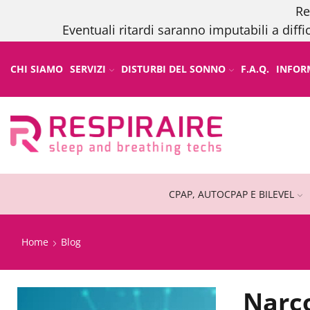
Re
Eventuali ritardi saranno imputabili a diffi
CHI SIAMO
SERVIZI
DISTURBI DEL SONNO
F.A.Q.
INFOR
CPAP, AUTOCPAP E BILEVEL
Home
Blog
Narco