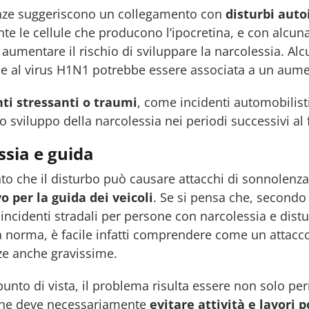
enze suggeriscono un collegamento con
disturbi aut
e le cellule che producono l’ipocretina, e con alcun
aumentare il rischio di sviluppare la narcolessia. Al
ne al virus H1N1 potrebbe essere associata a un aume
ti stressanti o traumi
, come incidenti automobilisti
lo sviluppo della narcolessia nei periodi successivi al 
ssia e guida
 che il disturbo può causare attacchi di sonnolenza
vo per la guida dei veicoli
. Se si pensa che, secondo 
di incidenti stradali per persone con narcolessia e dis
la norma, è facile infatti comprendere come un attacco
e anche gravissime.
unto di vista, il problema risulta essere non solo p
 che deve necessariamente
evitare attività e lavori