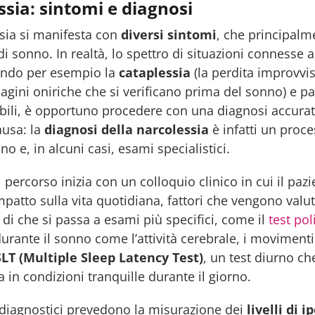
sia: sintomi e diagnosi
sia si manifesta con
diversi sintomi
, che principalm
i sonno. In realtà, lo spettro di situazioni connesse a
ndo per esempio la
cataplessia
(la perdita improvvi
agini oniriche che si verificano prima del sonno) e par
ili, è opportuno procedere con una diagnosi accurata 
ausa: la
diagnosi della narcolessia
è infatti un proc
no e, in alcuni casi, esami specialistici.
l percorso inizia con un colloquio clinico in cui il pazi
impatto sulla vita quotidiana, fattori che vengono valu
 di che si passa a esami più specifici, come il
test po
urante il sonno come l’attività cerebrale, i movimenti
LT (Multiple Sleep Latency Test)
, un test diurno ch
in condizioni tranquille durante il giorno.
 diagnostici prevedono la misurazione dei
livelli di 