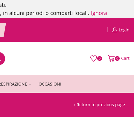
ti.
, in alcuni periodi o comparti locali.
Ignora
Login
Cart
0
0
RESPIRAZIONE
OCCASIONI
Return to previous page