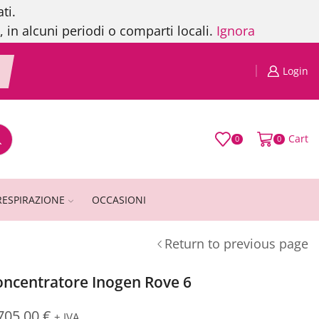
ti.
, in alcuni periodi o comparti locali.
Ignora
Login
Cart
0
0
RESPIRAZIONE
OCCASIONI
Return to previous page
oncentratore Inogen Rove 6
705,00
€
+ IVA