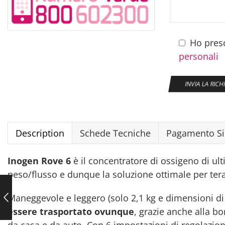
Ho preso
personali
Description
Schede Tecniche
Pagamento Si
Inogen Rove 6
è il concentratore di ossigeno di ul
peso/flusso e dunque la soluzione ottimale per tera
Maneggevole e leggero (solo 2,1 kg e dimensioni di c
essere trasportato ovunque
, grazie anche alla bo
da casa e da auto. Con 6 impostazioni di regolazion