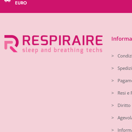
EURO
Informaz
> Condizi
> Spedizi
> Pagame
> Resi e 
> Diritto 
> Agevola
> Informat