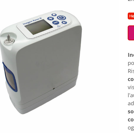
In
po
Ri
co
vi
l’
ad
so
c
og