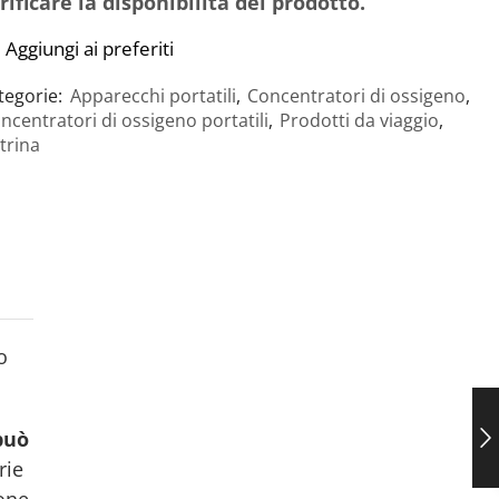
rificare la disponibilità del prodotto.
Aggiungi ai preferiti
tegorie:
Apparecchi portatili
,
Concentratori di ossigeno
,
ncentratori di ossigeno portatili
,
Prodotti da viaggio
,
trina
o
può
rie
ione