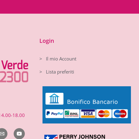
Login
> Il mio Account
> Lista preferiti
14.00-18.00