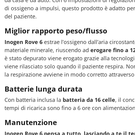
di ossigeno a impulsi, questo prodotto è adatto per
del paziente.
Miglior rapporto peso/flusso
Inogen Rove 6
estrae l’ossigeno dall’aria circostan
materiale minerale, riuscendo ad
erogare fino a 1
è stato depurato viene erogato grazie alla tecnolo
viene rilasciato solo quando il paziente respira. N
la respirazione avviene in modo corretto attraverso 
Batterie lunga durata
Con batteria inclusa la
batteria da 16 celle
, il con
tempi di ricarica sono fino a 6 ore con alimentazio
Manutenzione
Inogen Rove 6 pensa a tutto, lasciando a te il