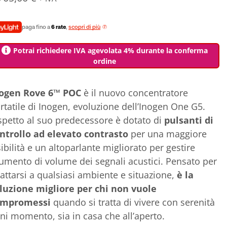
paga fino a
6 rate
,
scopri di più
Potrai richiedere IVA agevolata 4% durante la conferma
ordine
ogen Rove 6™ POC
è il nuovo concentratore
rtatile di Inogen, evoluzione dell’Inogen One G5.
spetto al suo predecessore è dotato di
pulsanti di
ntrollo ad elevato contrasto
per una maggiore
sibilità e un altoparlante migliorato per gestire
aumento di volume dei segnali acustici. Pensato per
attarsi a qualsiasi ambiente e situazione,
è la
luzione migliore per chi non vuole
ompromessi
quando si tratta di vivere con serenità
ni momento, sia in casa che all’aperto.