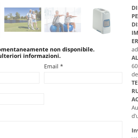
D
PE
DI
IM
E
ad
omentaneamente non disponibile.
 ulteriori informazioni.
A
60
Email
*
de
TE
R
AC
Au
d’
In