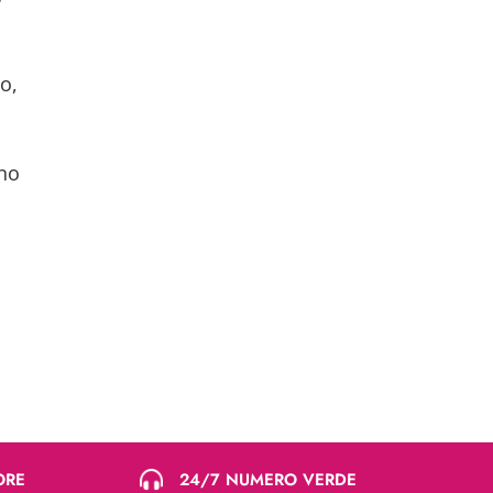
o,
eno
ORE
24/7 NUMERO VERDE