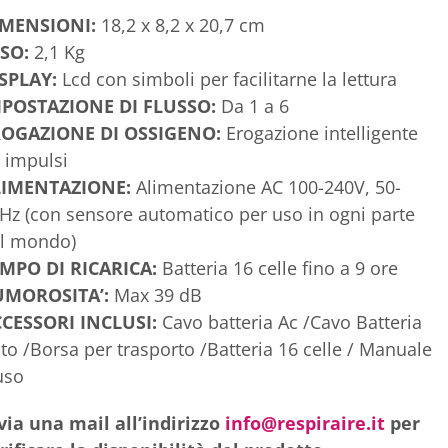
IMENSIONI:
18,2 x 8,2 x 20,7 cm
SO:
2,1 Kg
SPLAY:
Lcd con simboli per facilitarne la lettura
POSTAZIONE DI FLUSSO:
Da 1 a 6
ROGAZIONE DI OSSIGENO:
Erogazione intelligente
 impulsi
LIMENTAZIONE:
Alimentazione AC 100-240V, 50-
Hz (con sensore automatico per uso in ogni parte
l mondo)
MPO DI RICARICA:
Batteria 16 celle fino a 9 ore
UMOROSITA’:
Max 39 dB
CESSORI INCLUSI:
Cavo batteria Ac /Cavo Batteria
to /Borsa per trasporto /Batteria 16 celle / Manuale
uso
via una mail all’indirizzo
info@respiraire.it
per