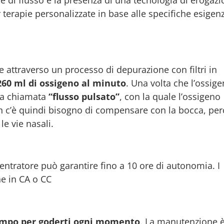
 terapie personalizzate in base alle specifiche esigen
te attraverso un processo di depurazione con filtri in
260 ml di ossigeno al minuto
. Una volta che l’ossig
gia chiamata
“flusso pulsato”
, con la quale l’ossigeno
on c’è quindi bisogno di compensare con la bocca, pe
le vie nasali.
centratore può garantire fino a 10 ore di autonomia. I
ne in CA o CC
 tempo per goderti ogni momento
. La manutenzione 