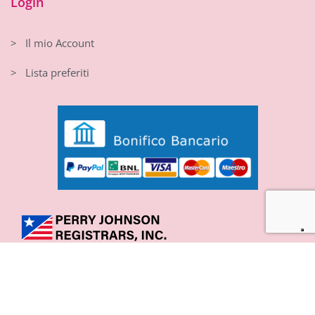
Login
> Il mio Account
> Lista preferiti
RESPIRAIRE srl Viale Gandhi, 5 – 10051 Avigliana TO
Partita IVA 10172190018 – Cap soc 30.000 i.v. – Iscrizione REA
T513279600